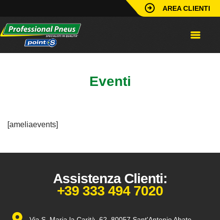
AREA CLIENTI
Eventi
[ameliaevents]
Assistenza Clienti:
+39 333 494 7020
Via S. Maria la Carità, 62, 80057 Sant'Antonio Abate,