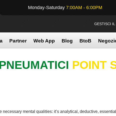
Monday-Saturday
7:00AM - 6:00PM
GESTISCI I
na
Partner
Web App
Blog
BtoB
Negozi
PNEUMATICI
POINT 
ecessary mental qualities: it’s analytical, deductive, essential,