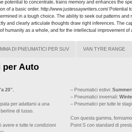
 the potential to concentrate, trains memory and enhances the spe
on of a basic order.
http://www.justessaywriters.com/
Potential t
termined in a tough choice. The ability to seek out patterns an
tly and clearly articulate thoughts draw right inferences. The c
of humanity as a whole, and for the intellectual improvement of a
MMA DI PNEUMATICI PER SUV
VAN TYRE RANGE
 per Auto
“a 20”.
– Pneumatici estivi:
Summers
– Pneumatici invernali:
Winte
pata per adattarsi a una
– Pneumatici per tutte le stag
 berline di lusso.
Con questa gamma, forniamo, i
avere e tutte le condizioni
Point S con standard di prest