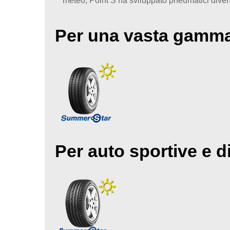
meteo, Point S ha sviluppato pneumatici divers
Per una vasta gamma 
Per auto sportive e d