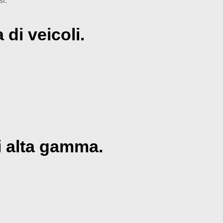
i:
di veicoli.
i alta gamma.