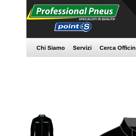
Chi Siamo
Servizi
Cerca Offici
Home
/
Abbigliamento
/
Giubbotto
/
Giubbi