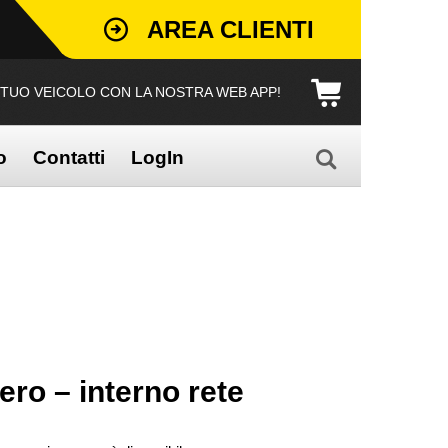
AREA CLIENTI
L TUO VEICOLO CON LA NOSTRA WEB APP!
o
Contatti
LogIn
ro – interno rete