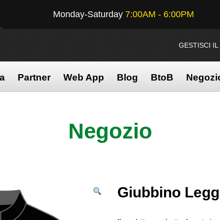
Monday-Saturday
7:00AM - 6:00PM
GESTISCI I
na
Partner
Web App
Blog
BtoB
Negozi
no Leggero – interno rete
Negozio
Giubbino Legge