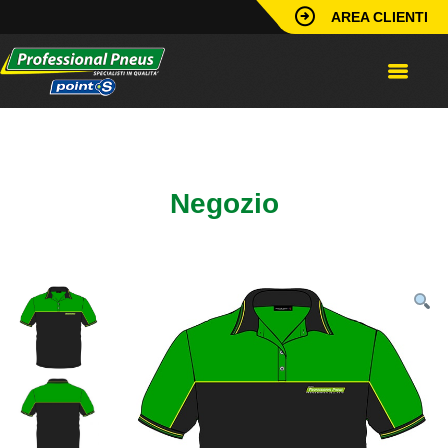
AREA CLIENTI
Home
/
Abbigliamento
/
Polo
/
Polo Manica Corta
Professional Pneus
Negozio