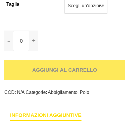
Taglia
Polo
Alternative:
Manica
Corta
Professional
Pneus
quantità
AGGIUNGI AL CARRELLO
COD:
N/A
Categorie:
Abbigliamento
,
Polo
INFORMAZIONI AGGIUNTIVE