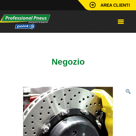
AREA CLIENTI
Home
/
Identificazione Punto
Vendita
/
Poster
/
Poster Freni
Negozio