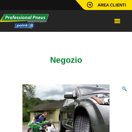
AREA CLIENTI
Home
/
Identificazione Punto
Vendita
/
Poster
/
Poster Fuoristrada
Negozio