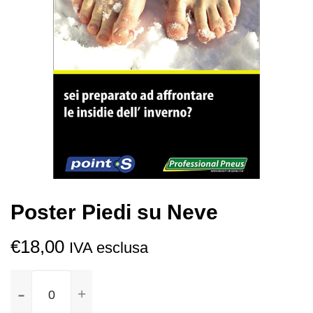
Poster Piedi su Neve
€
18,00
IVA esclusa
Poster
Piedi
su