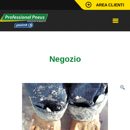
AREA CLIENTI
Home
/
Identificazione Punto
Vendita
/
Poster
/
Poster Piedi su Neve
Negozio