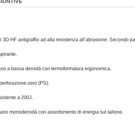
IUNTIVE
ti 3D HF antigraffio ad alta resistenza all’abrasione. Secondo pai
spirante.
etano a bassa densità con termoformatura ergonomica.
e perforazione-zero (PS).
sistente a 200J.
tano monodensità con assorbimento di energia sul tallone.