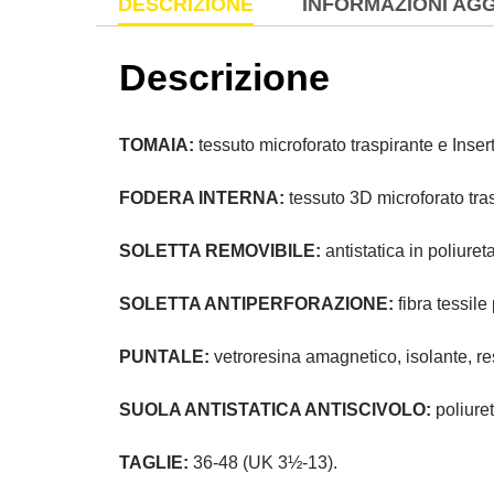
DESCRIZIONE
INFORMAZIONI AGG
Descrizione
TOMAIA:
tessuto microforato traspirante e Inser
FODERA INTERNA:
tessuto 3D microforato tra
SOLETTA REMOVIBILE:
antistatica in poliur
SOLETTA ANTIPERFORAZIONE:
fibra tessil
PUNTALE:
vetroresina amagnetico, isolante, re
SUOLA ANTISTATICA ANTISCIVOLO:
poliure
TAGLIE:
36-48 (UK 3½-13).