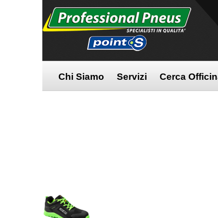
Chi Siamo
Servizi
Cerca Offici
Home
/
Abbigliamento
/
Scarpe
/
PRACTIC