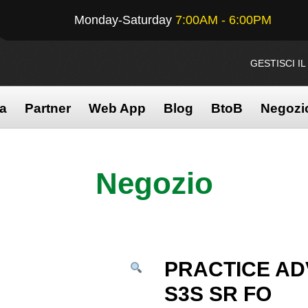
Monday-Saturday
7:00AM - 6:00PM
GESTISCI I
na
Partner
Web App
Blog
BtoB
Negozi
E ADVANCED RINUS – ESD S3S SR FO
Negozio
PRACTICE AD
S3S SR FO