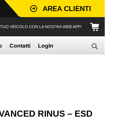
AREA CLIENTI
L TUO VEICOLO CON LA NOSTRA WEB APP!
o
Contatti
LogIn
VANCED RINUS – ESD