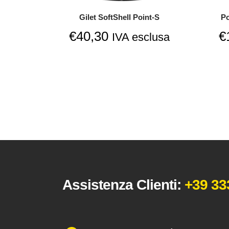
Gilet SoftShell Point-S
Po
€
40,30
€
IVA esclusa
Assistenza Clienti:
+39 33