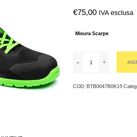
€
75,00
IVA esclusa
Misura Scarpe
PRACTICE
AG
ADVANCED
RINUS
-
ESD
COD:
BTB0047B0K15
Categ
S3S
SR
FO
quantità