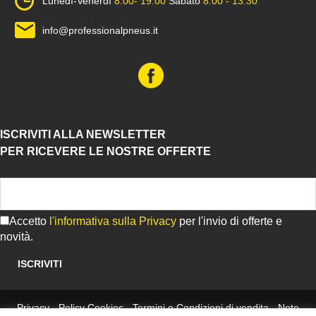
Lunedì-Venerdì
8:00- 19:00
Sabato
8:00 - 13:30
info@professionalpneus.it
ISCRIVITI ALLA NEWSLETTER
PER RICEVERE LE NOSTRE OFFERTE
Accetto
l'informativa sulla Privacy
per l'invio di offerte e
novità.
Privacy
-
Policy Cookies
-
Termini e Condizioni di vendita
-
Note