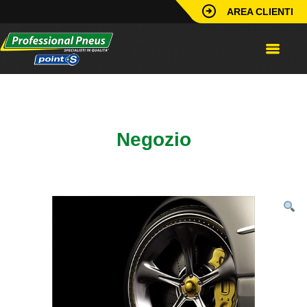
AREA CLIENTI
Home
/
Identificazione Punto
Vendita
/
Poster
/
Poster Cerchi in Lega
Negozio