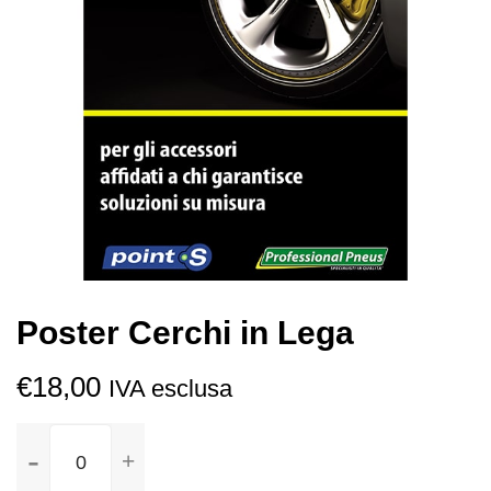
Poster Cerchi in Lega
€
18,00
IVA esclusa
Poster
Cerchi
in